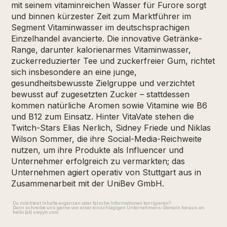
mit seinem vitaminreichen Wasser für Furore sorgt
und binnen kürzester Zeit zum Marktführer im
Segment Vitaminwasser im deutschsprachigen
Einzelhandel avancierte. Die innovative Getränke-
Range, darunter kalorienarmes Vitaminwasser,
zuckerreduzierter Tee und zuckerfreier Gum, richtet
sich insbesondere an eine junge,
gesundheitsbewusste Zielgruppe und verzichtet
bewusst auf zugesetzten Zucker – stattdessen
kommen natürliche Aromen sowie Vitamine wie B6
und B12 zum Einsatz. Hinter VitaVate stehen die
Twitch-Stars Elias Nerlich, Sidney Friede und Niklas
Wilson Sommer, die ihre Social-Media-Reichweite
nutzen, um ihre Produkte als Influencer und
Unternehmer erfolgreich zu vermarkten; das
Unternehmen agiert operativ von Stuttgart aus in
Zusammenarbeit mit der UniBev GmbH.
Du möchtest Inhalte ergänzen oder falsche Informationen korrigieren?
Dann schreibe uns gerne von einer einschlägigen Unternehmens-Domain heraus an
hello [at] swyytr.com