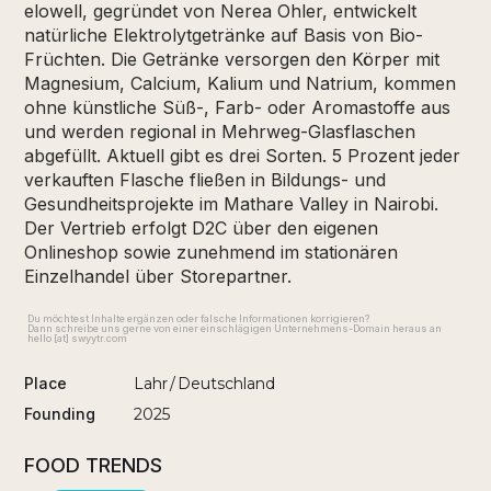
elowell, gegründet von Nerea Ohler, entwickelt
natürliche Elektrolytgetränke auf Basis von Bio-
Früchten. Die Getränke versorgen den Körper mit
Magnesium, Calcium, Kalium und Natrium, kommen
ohne künstliche Süß-, Farb- oder Aromastoffe aus
und werden regional in Mehrweg-Glasflaschen
abgefüllt. Aktuell gibt es drei Sorten. 5 Prozent jeder
verkauften Flasche fließen in Bildungs- und
Gesundheitsprojekte im Mathare Valley in Nairobi.
Der Vertrieb erfolgt D2C über den eigenen
Onlineshop sowie zunehmend im stationären
Einzelhandel über Storepartner.
Du möchtest Inhalte ergänzen oder falsche Informationen korrigieren?
Dann schreibe uns gerne von einer einschlägigen Unternehmens-Domain heraus an
hello [at] swyytr.com
Place
Lahr
/
Deutschland
Founding
2025
FOOD TRENDS