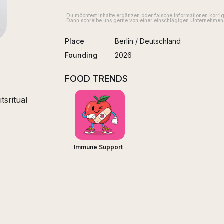
Du möchtest Inhalte ergänzen oder falsche Informationen korri
Dann schreibe uns gerne von einer einschlägigen Unternehmens
Place
Berlin
/
Deutschland
Founding
2026
FOOD TRENDS
tsritual
Immune Support