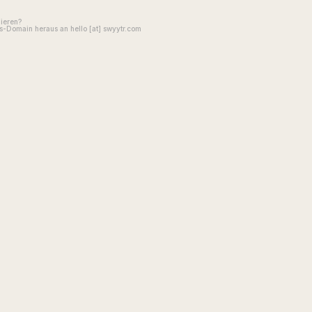
gieren?
-Domain heraus an hello [at] swyytr.com