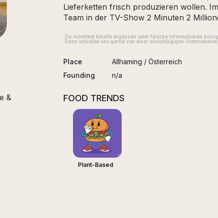
Lieferketten frisch produzieren wollen. I
Team in der TV-Show 2 Minuten 2 Million
Du möchtest Inhalte ergänzen oder falsche Informationen korri
Dann schreibe uns gerne von einer einschlägigen Unternehmens
Place
Allhaming
/
Österreich
Founding
n/a
e &
FOOD TRENDS
Plant-Based