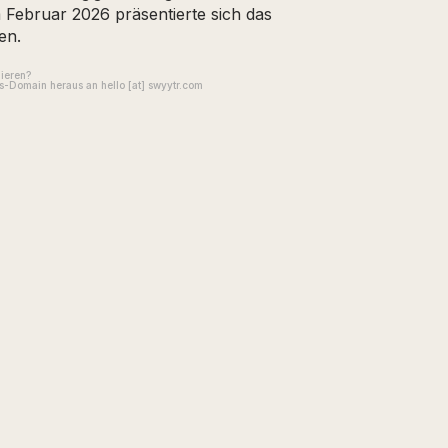
m Februar 2026 präsentierte sich das
en.
gieren?
-Domain heraus an hello [at] swyytr.com