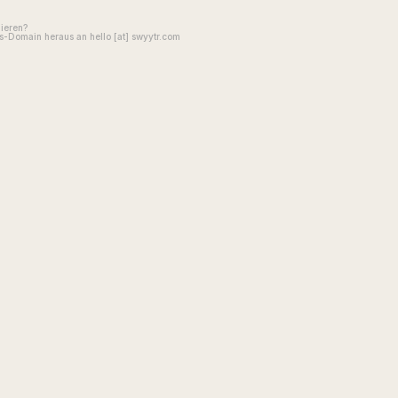
gieren?
-Domain heraus an hello [at] swyytr.com