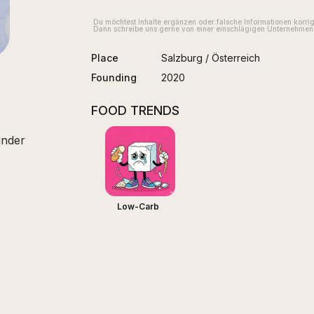
Du möchtest Inhalte ergänzen oder falsche Informationen korri
Dann schreibe uns gerne von einer einschlägigen Unternehmens
Place
Salzburg
/
Österreich
Founding
2020
FOOD TRENDS
inder
Low-Carb