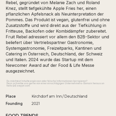
Rebel, gegründet von Melanie Zach und Roland
Knez, stellt tiefgekühlte Apple Fries her, einen
pflanzlichen Apfelsnack als Neuinterpretation der
Pommes. Das Produkt ist vegan, glutenfrei und ohne
Zusatzstoffe und wird direkt aus der Tiefkühlung in
Fritteuse, Backofen oder Kombidämpfer zubereitet.
Fruit Rebel adressiert vor allem den B2B-Sektor und
beliefert über Vertriebspartner Gastronomie,
Systemgastronomie, Freizeitparks, Kantinen und
Catering in Österreich, Deutschland, der Schweiz
und Italien. 2024 wurde das Startup mit dem
Newcomer Award auf der Food & Life Messe
ausgezeichnet.
Du möchtest Inhalte ergänzen oder falsche Informationen korrigieren?
Dann schreibe uns gerne von einer einschlägigen Unternehmens-Domain heraus an
hello [at] swyytr.com
Place
Kirchdorf am Inn
/
Deutschland
Founding
2021
FOOD TRENDS