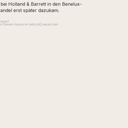
ei Holland & Barrett in den Benelux-
Handel erst später dazukam.
gieren?
-Domain heraus an hello [at] swyytr.com