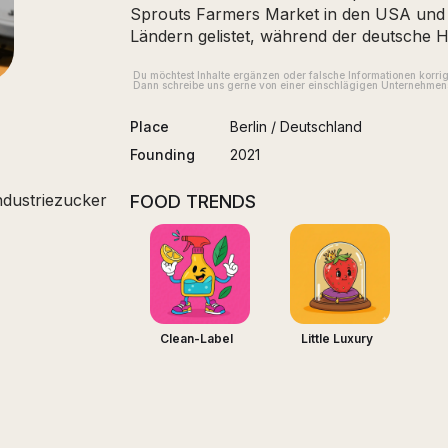
Sprouts Farmers Market in den USA und b
Ländern gelistet, während der deutsche 
Du möchtest Inhalte ergänzen oder falsche Informationen korri
Dann schreibe uns gerne von einer einschlägigen Unternehmens
Place
Berlin
/
Deutschland
Founding
2021
ndustriezucker
FOOD TRENDS
Clean-Label
Little Luxury