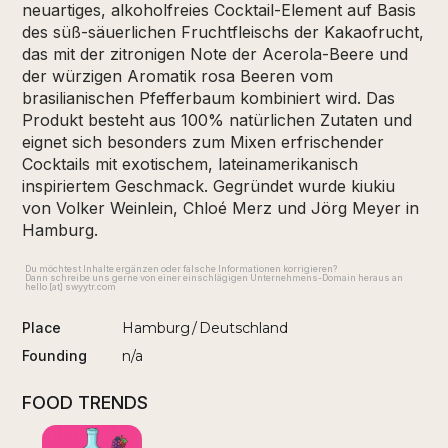
neuartiges, alkoholfreies Cocktail-Element auf Basis
des süß-säuerlichen Fruchtfleischs der Kakaofrucht,
das mit der zitronigen Note der Acerola-Beere und
der würzigen Aromatik rosa Beeren vom
brasilianischen Pfefferbaum kombiniert wird. Das
Produkt besteht aus 100% natürlichen Zutaten und
eignet sich besonders zum Mixen erfrischender
Cocktails mit exotischem, lateinamerikanisch
inspiriertem Geschmack. Gegründet wurde kiukiu
von Volker Weinlein, Chloé Merz und Jörg Meyer in
Hamburg.
Du möchtest Inhalte ergänzen oder falsche Informationen korrigieren?
Dann schreibe uns gerne von einer einschlägigen Unternehmens-Domain heraus an
hello [at] swyytr.com
Place
Hamburg
/
Deutschland
Founding
n/a
FOOD TRENDS