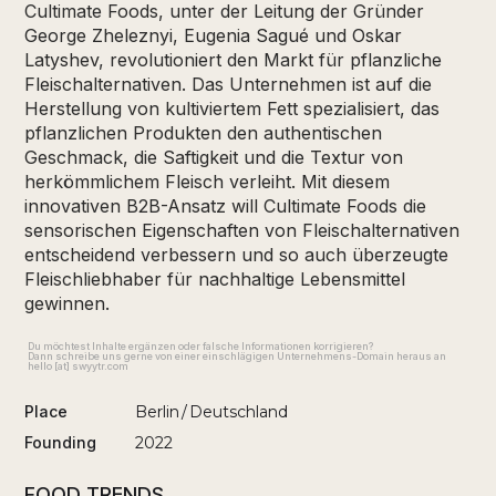
Cultimate Foods, unter der Leitung der Gründer
George Zheleznyi, Eugenia Sagué und Oskar
Latyshev, revolutioniert den Markt für pflanzliche
Fleischalternativen. Das Unternehmen ist auf die
Herstellung von kultiviertem Fett spezialisiert, das
pflanzlichen Produkten den authentischen
Geschmack, die Saftigkeit und die Textur von
herkömmlichem Fleisch verleiht. Mit diesem
innovativen B2B-Ansatz will Cultimate Foods die
sensorischen Eigenschaften von Fleischalternativen
entscheidend verbessern und so auch überzeugte
Fleischliebhaber für nachhaltige Lebensmittel
gewinnen.
Du möchtest Inhalte ergänzen oder falsche Informationen korrigieren?
Dann schreibe uns gerne von einer einschlägigen Unternehmens-Domain heraus an
hello [at] swyytr.com
Place
Berlin
/
Deutschland
Founding
2022
FOOD TRENDS