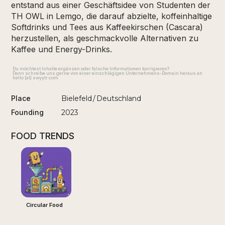
entstand aus einer Geschäftsidee von Studenten der
TH OWL in Lemgo, die darauf abzielte, koffeinhaltige
Softdrinks und Tees aus Kaffeekirschen (Cascara)
herzustellen, als geschmackvolle Alternativen zu
Kaffee und Energy-Drinks.
Du möchtest Inhalte ergänzen oder falsche Informationen korrigieren?
Dann schreibe uns gerne von einer einschlägigen Unternehmens-Domain heraus an
hello [at] swyytr.com
Place
Bielefeld
/
Deutschland
Founding
2023
FOOD TRENDS
Circular Food