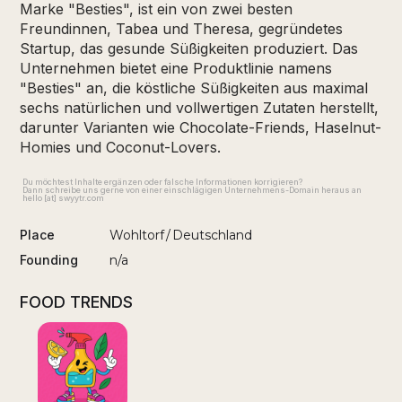
Marke "Besties", ist ein von zwei besten
Freundinnen, Tabea und Theresa, gegründetes
Startup, das gesunde Süßigkeiten produziert. Das
Unternehmen bietet eine Produktlinie namens
"Besties" an, die köstliche Süßigkeiten aus maximal
sechs natürlichen und vollwertigen Zutaten herstellt,
darunter Varianten wie Chocolate-Friends, Haselnut-
Homies und Coconut-Lovers.
Du möchtest Inhalte ergänzen oder falsche Informationen korrigieren?
Dann schreibe uns gerne von einer einschlägigen Unternehmens-Domain heraus an
hello [at] swyytr.com
Place
Wohltorf
/
Deutschland
Founding
n/a
FOOD TRENDS