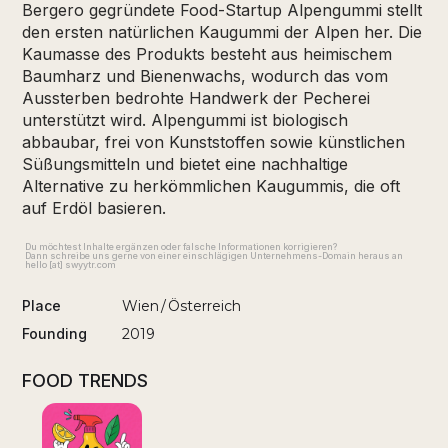
Bergero gegründete Food-Startup Alpengummi stellt
den ersten natürlichen Kaugummi der Alpen her. Die
Kaumasse des Produkts besteht aus heimischem
Baumharz und Bienenwachs, wodurch das vom
Aussterben bedrohte Handwerk der Pecherei
unterstützt wird. Alpengummi ist biologisch
abbaubar, frei von Kunststoffen sowie künstlichen
Süßungsmitteln und bietet eine nachhaltige
Alternative zu herkömmlichen Kaugummis, die oft
auf Erdöl basieren.
Du möchtest Inhalte ergänzen oder falsche Informationen korrigieren?
Dann schreibe uns gerne von einer einschlägigen Unternehmens-Domain heraus an
hello [at] swyytr.com
Place
Wien
/
Österreich
Founding
2019
FOOD TRENDS