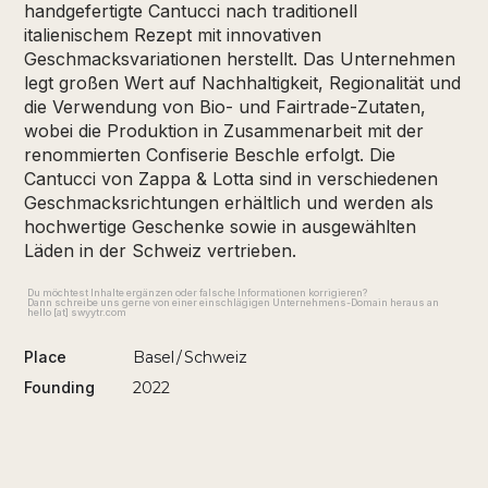
handgefertigte Cantucci nach traditionell
italienischem Rezept mit innovativen
Geschmacksvariationen herstellt. Das Unternehmen
legt großen Wert auf Nachhaltigkeit, Regionalität und
die Verwendung von Bio- und Fairtrade-Zutaten,
wobei die Produktion in Zusammenarbeit mit der
renommierten Confiserie Beschle erfolgt. Die
Cantucci von Zappa & Lotta sind in verschiedenen
Geschmacksrichtungen erhältlich und werden als
hochwertige Geschenke sowie in ausgewählten
Läden in der Schweiz vertrieben.
Du möchtest Inhalte ergänzen oder falsche Informationen korrigieren?
Dann schreibe uns gerne von einer einschlägigen Unternehmens-Domain heraus an
hello [at] swyytr.com
Place
Basel
/
Schweiz
Founding
2022