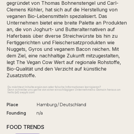
gegründet von Thomas Bohnenstengel und Carl-
Clemens Köhler, hat sich auf die Herstellung von
veganen Bio-Lebensmitteln spezialisiert. Das
Unternehmen bietet eine breite Palette an Produkten
an, die von Joghurt- und Butteralternativen auf
Haferbasis über diverse Streichwürste bis hin zu
Fertiggerichten und Fleischersatzprodukten wie
Nuggets, Gyros und veganem Bacon reichen. Mit
dem Ziel, eine nachhaltige Zukunft mitzugestalten,
legt The Vegan Cow Wert auf regionale Rohstoffe,
Bio-Qualität und den Verzicht auf künstliche
Zusatzstoffe.
Du möchtest Inhalte ergänzen oder falsche Informationen korrigieren?
Dann schreibe uns gerne von einer einschlägigen Unternehmens-Domain heraus an
hello [at] swyytr.com
Place
Hamburg
/
Deutschland
Founding
n/a
FOOD TRENDS