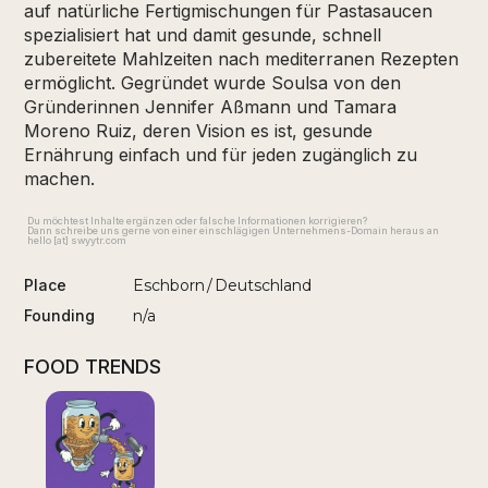
auf natürliche Fertigmischungen für Pastasaucen
spezialisiert hat und damit gesunde, schnell
zubereitete Mahlzeiten nach mediterranen Rezepten
ermöglicht. Gegründet wurde Soulsa von den
Gründerinnen Jennifer Aßmann und Tamara
Moreno Ruiz, deren Vision es ist, gesunde
Ernährung einfach und für jeden zugänglich zu
machen.
Du möchtest Inhalte ergänzen oder falsche Informationen korrigieren?
Dann schreibe uns gerne von einer einschlägigen Unternehmens-Domain heraus an
hello [at] swyytr.com
Place
Eschborn
/
Deutschland
Founding
n/a
FOOD TRENDS