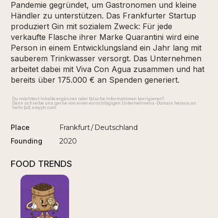
Pandemie gegründet, um Gastronomen und kleine
Händler zu unterstützen. Das Frankfurter Startup
produziert Gin mit sozialem Zweck: Für jede
verkaufte Flasche ihrer Marke Quarantini wird eine
Person in einem Entwicklungsland ein Jahr lang mit
sauberem Trinkwasser versorgt. Das Unternehmen
arbeitet dabei mit Viva Con Agua zusammen und hat
bereits über 175.000 € an Spenden generiert.
Du möchtest Inhalte ergänzen oder falsche Informationen korrigieren?
Dann schreibe uns gerne von einer einschlägigen Unternehmens-Domain heraus an
hello [at] swyytr.com
Place
Frankfurt
/
Deutschland
Founding
2020
FOOD TRENDS