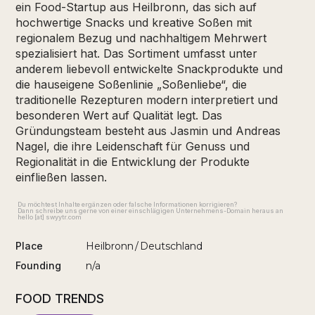
ein Food-Startup aus Heilbronn, das sich auf
hochwertige Snacks und kreative Soßen mit
regionalem Bezug und nachhaltigem Mehrwert
spezialisiert hat. Das Sortiment umfasst unter
anderem liebevoll entwickelte Snackprodukte und
die hauseigene Soßenlinie „Soßenliebe“, die
traditionelle Rezepturen modern interpretiert und
besonderen Wert auf Qualität legt. Das
Gründungsteam besteht aus Jasmin und Andreas
Nagel, die ihre Leidenschaft für Genuss und
Regionalität in die Entwicklung der Produkte
einfließen lassen.
Du möchtest Inhalte ergänzen oder falsche Informationen korrigieren?
Dann schreibe uns gerne von einer einschlägigen Unternehmens-Domain heraus an
hello [at] swyytr.com
Place
Heilbronn
/
Deutschland
Founding
n/a
FOOD TRENDS