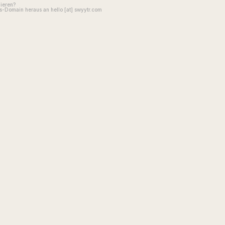
gieren?
-Domain heraus an hello [at] swyytr.com