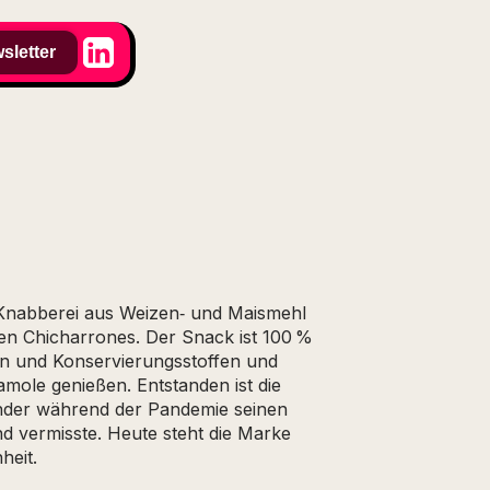
sletter
e Knabberei aus Weizen‑ und Maismehl
hen Chicharrones. Der Snack ist 100 %
rn und Konservierungsstoffen und
amole genießen. Entstanden ist die
nder während der Pandemie seinen
nd vermisste. Heute steht die Marke
heit.