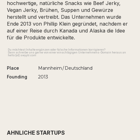
hochwertige, natürliche Snacks wie Beef Jerky,
Vegan Jerky, Brühen, Suppen und Gewürze
herstellt und vertreibt. Das Unternehmen wurde
Ende 2013 von Phillip Klein gegründet, nachdem er
auf einer Reise durch Kanada und Alaska die Idee
für die Produkte entwickelte.
Du möchtest Inhalte ergänzen oder falsche Informationen korrigieren?
Dann schreibe uns gerne von einer einschlägigen Unternehmens-Domain heraus an
hello [at] swyytr.com
Place
Mannheim
/
Deutschland
Founding
2013
ÄHNLICHE STARTUPS