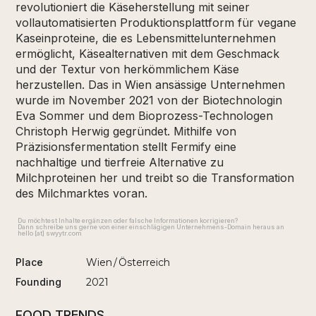
revolutioniert die Käseherstellung mit seiner
vollautomatisierten Produktionsplattform für vegane
Kaseinproteine, die es Lebensmittelunternehmen
ermöglicht, Käsealternativen mit dem Geschmack
und der Textur von herkömmlichem Käse
herzustellen. Das in Wien ansässige Unternehmen
wurde im November 2021 von der Biotechnologin
Eva Sommer und dem Bioprozess-Technologen
Christoph Herwig gegründet. Mithilfe von
Präzisionsfermentation stellt Fermify eine
nachhaltige und tierfreie Alternative zu
Milchproteinen her und treibt so die Transformation
des Milchmarktes voran.
Du möchtest Inhalte ergänzen oder falsche Informationen korrigieren?
Dann schreibe uns gerne von einer einschlägigen Unternehmens-Domain heraus an
hello [at] swyytr.com
Place
Wien
/
Österreich
Founding
2021
FOOD TRENDS