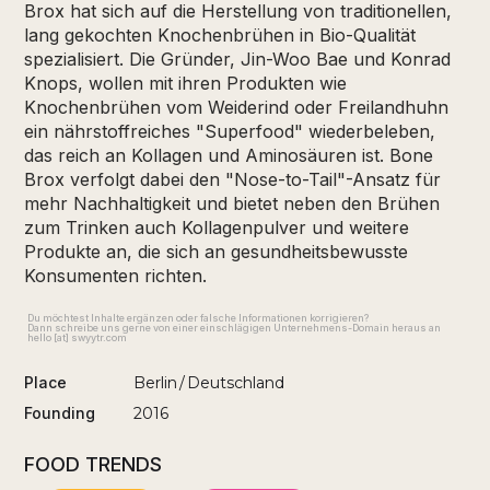
Brox hat sich auf die Herstellung von traditionellen,
lang gekochten Knochenbrühen in Bio-Qualität
spezialisiert. Die Gründer, Jin-Woo Bae und Konrad
Knops, wollen mit ihren Produkten wie
Knochenbrühen vom Weiderind oder Freilandhuhn
ein nährstoffreiches "Superfood" wiederbeleben,
das reich an Kollagen und Aminosäuren ist. Bone
Brox verfolgt dabei den "Nose-to-Tail"-Ansatz für
mehr Nachhaltigkeit und bietet neben den Brühen
zum Trinken auch Kollagenpulver und weitere
Produkte an, die sich an gesundheitsbewusste
Konsumenten richten.
Du möchtest Inhalte ergänzen oder falsche Informationen korrigieren?
Dann schreibe uns gerne von einer einschlägigen Unternehmens-Domain heraus an
hello [at] swyytr.com
Place
Berlin
/
Deutschland
Founding
2016
FOOD TRENDS