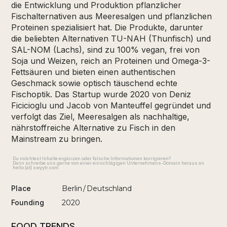
die Entwicklung und Produktion pflanzlicher
Fischalternativen aus Meeresalgen und pflanzlichen
Proteinen spezialisiert hat. Die Produkte, darunter
die beliebten Alternativen TU-NAH (Thunfisch) und
SAL-NOM (Lachs), sind zu 100% vegan, frei von
Soja und Weizen, reich an Proteinen und Omega-3-
Fettsäuren und bieten einen authentischen
Geschmack sowie optisch täuschend echte
Fischoptik. Das Startup wurde 2020 von Deniz
Ficicioglu und Jacob von Manteuffel gegründet und
verfolgt das Ziel, Meeresalgen als nachhaltige,
nährstoffreiche Alternative zu Fisch in den
Mainstream zu bringen.
Du möchtest Inhalte ergänzen oder falsche Informationen korrigieren?
Dann schreibe uns gerne von einer einschlägigen Unternehmens-Domain heraus an
hello [at] swyytr.com
Place
Berlin
/
Deutschland
Founding
2020
FOOD TRENDS