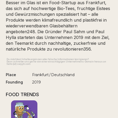
Besser im Glas ist ein Food-Startup aus Frankfurt,
das sich auf hochwertige Bio-Tees, fruchtige Eistees
und Gewürzmischungen spezialisiert hat – alle
Produkte werden klimafreundlich und plastikfrei in
wiederverwendbaren Glasbehältern
angeboten248. Die Gründer Paul Sahm und Paul
Hylla starteten das Unternehmen 2019 mit dem Ziel,
den Teemarkt durch nachhaltige, zuckerfreie und
natürliche Produkte zu revolutionieren356.
Du möchtest Inhalte ergänzen oder falsche Informationen korrigieren?
Dann schreibe uns gerne von einer einschlägigen Unternehmens-Domain heraus an
hello [at] swyytr.com
Place
Frankfurt
/
Deutschland
Founding
2019
FOOD TRENDS