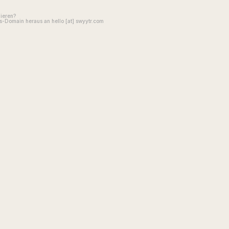
gieren?
-Domain heraus an hello [at] swyytr.com