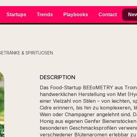
Startups
Trends
Playbooks
Contact
New
GETRÄNKE & SPIRITUOSEN
DESCRIPTION
Das Food-Startup BEEoMETRY aus Troinex
handwerklichen Herstellung von Met (Hyd
einer Vielzahl von Stilen – von leichten, s
Cidre erinnern, bis hin zu komplexeren, li
Wein oder Champagner angelehnt sind. Da
Honig aus eigenen Genfer Bienenstöcken
besonderen Geschmacksprofilen verwendet
verschiedener Blütenaromen erlebbar z