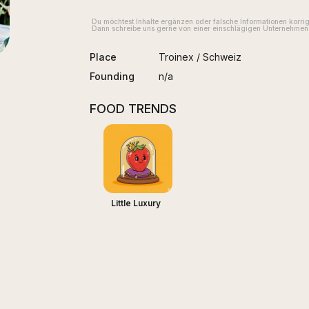
Du möchtest Inhalte ergänzen oder falsche Informationen korri
Dann schreibe uns gerne von einer einschlägigen Unternehmens
Place
Troinex
/
Schweiz
Founding
n/a
FOOD TRENDS
Little Luxury