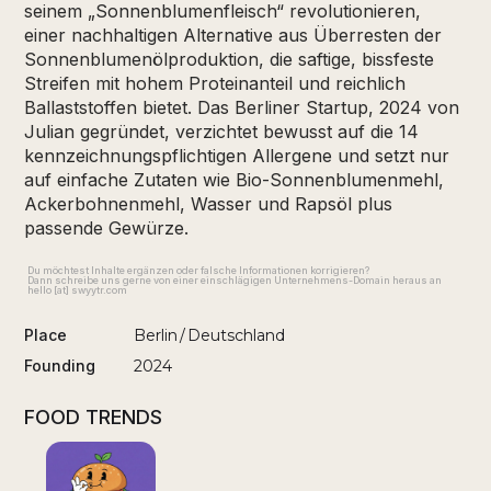
seinem „Sonnenblumenfleisch“ revolutionieren,
einer nachhaltigen Alternative aus Überresten der
Sonnenblumenölproduktion, die saftige, bissfeste
Streifen mit hohem Proteinanteil und reichlich
Ballaststoffen bietet. Das Berliner Startup, 2024 von
Julian gegründet, verzichtet bewusst auf die 14
kennzeichnungspflichtigen Allergene und setzt nur
auf einfache Zutaten wie Bio-Sonnenblumenmehl,
Ackerbohnenmehl, Wasser und Rapsöl plus
passende Gewürze.
Du möchtest Inhalte ergänzen oder falsche Informationen korrigieren?
Dann schreibe uns gerne von einer einschlägigen Unternehmens-Domain heraus an
hello [at] swyytr.com
Place
Berlin
/
Deutschland
Founding
2024
FOOD TRENDS