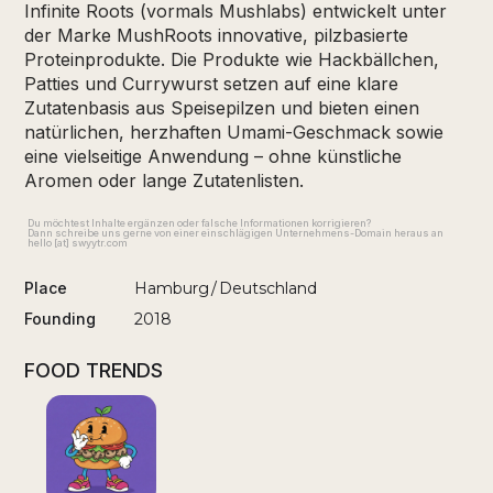
Infinite Roots (vormals Mushlabs) entwickelt unter
der Marke MushRoots innovative, pilzbasierte
Proteinprodukte. Die Produkte wie Hackbällchen,
Patties und Currywurst setzen auf eine klare
Zutatenbasis aus Speisepilzen und bieten einen
natürlichen, herzhaften Umami-Geschmack sowie
eine vielseitige Anwendung – ohne künstliche
Aromen oder lange Zutatenlisten.
Du möchtest Inhalte ergänzen oder falsche Informationen korrigieren?
Dann schreibe uns gerne von einer einschlägigen Unternehmens-Domain heraus an
hello [at] swyytr.com
Place
Hamburg
/
Deutschland
Founding
2018
FOOD TRENDS