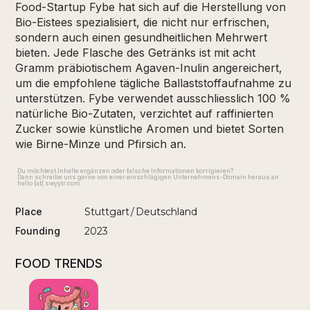
Food-Startup Fybe hat sich auf die Herstellung von
Bio-Eistees spezialisiert, die nicht nur erfrischen,
sondern auch einen gesundheitlichen Mehrwert
bieten. Jede Flasche des Getränks ist mit acht
Gramm präbiotischem Agaven-Inulin angereichert,
um die empfohlene tägliche Ballaststoffaufnahme zu
unterstützen. Fybe verwendet ausschliesslich 100 %
natürliche Bio-Zutaten, verzichtet auf raffinierten
Zucker sowie künstliche Aromen und bietet Sorten
wie Birne-Minze und Pfirsich an.
Du möchtest Inhalte ergänzen oder falsche Informationen korrigieren?
Dann schreibe uns gerne von einer einschlägigen Unternehmens-Domain heraus an
hello [at] swyytr.com
Place
Stuttgart
/
Deutschland
Founding
2023
FOOD TRENDS