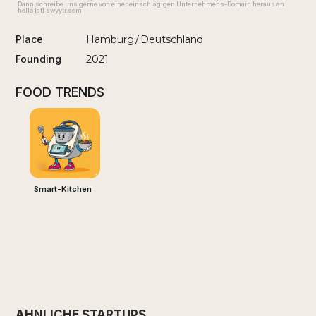
Dann schreibe uns gerne von einer einschlägigen Unternehmens-Domain heraus an
hello [at] swyytr.com
Place
Hamburg
/
Deutschland
Founding
2021
FOOD TRENDS
Smart-Kitchen
ÄHNLICHE STARTUPS