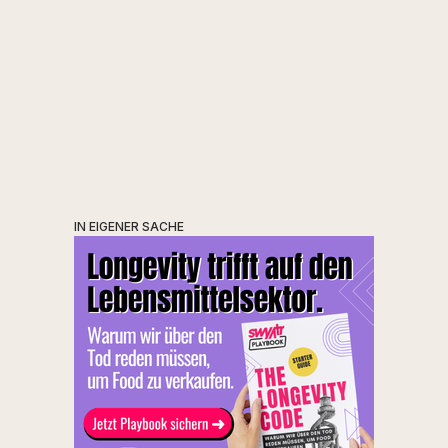
Dieses Mal: Von funktionalen Olivenöl-Shots
über Apfel-Pommes und authentische Frozen
Ramen bis zu hochkonzentrierten Micro-
Spirituosen aus der Pipette.
IN EIGENER SACHE